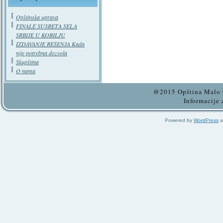
Opštinska uprava
FINALE SUSRETA SELA
SRBIJE U KOBILJU
IZDAVANJE REŠENJA Kada
nije potrebna dozvola
Skupština
O nama
@2015 Opština Malo C
Informacije 
Powered by
WordPress
a