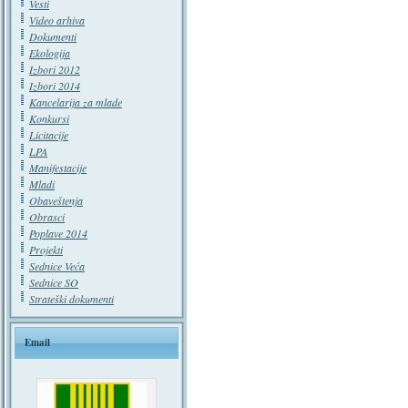
Vesti
Video arhiva
Dokumenti
Ekologija
Izbori 2012
Izbori 2014
Kancelarija za mlade
Konkursi
Licitacije
LPA
Manifestacije
Mladi
Obaveštenja
Obrasci
Poplave 2014
Projekti
Sednice Veća
Sednice SO
Strateški dokumenti
Email