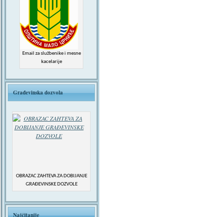
Email za službenike i mesne
kacelarije
Građevinska dozvola
OBRAZAC ZAHTEVA ZA DOBIJANJE
GRAĐEVINSKE DOZVOLE
Najčitanije