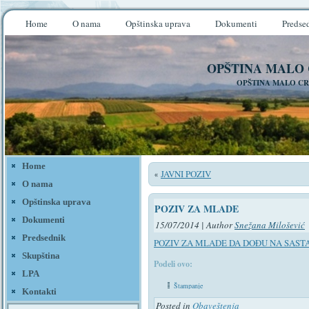
Home
O nama
Opštinska uprava
Dokumenti
Predse
OPŠTINA MALO
OPŠTINA MALO CR
Home
JAVNI POZIV
«
O nama
Opštinska uprava
POZIV ZA MLADE
Dokumenti
15/07/2014 | Author
Snežana Milošević
Predsednik
POZIV ZA MLADE DA DOĐU NA SAST
Skupština
Podeli ovo:
LPA
Štampanje
Kontakti
Posted in
Obaveštenja