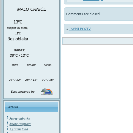
MALO CRNIĆE
Comments are closed.
13°C
JAVNI POZIV
subjektivni osećaj
«
13°C
Bez oblaka
danas:
28°C / 12°C
sutra
utorak
sreda
28° / 12°
29° / 13°
30° / 16°
Data powered by
Arhiva
Javne nabavke
Javne rasprave
Agrarni fond