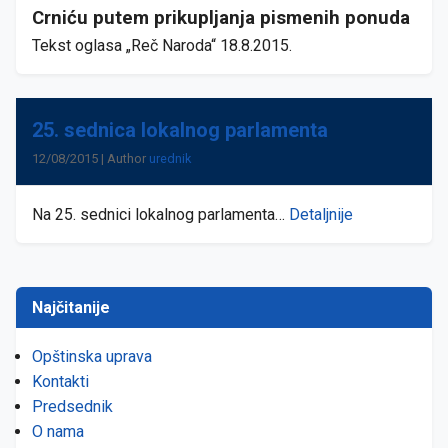
Crniću putem prikupljanja pismenih ponuda
Tekst oglasa „Reč Naroda“ 18.8.2015.
25. sednica lokalnog parlamenta
12/08/2015 | Author
urednik
Na 25. sednici lokalnog parlamenta…
Detaljnije
Najčitanije
Opštinska uprava
Kontakti
Predsednik
O nama