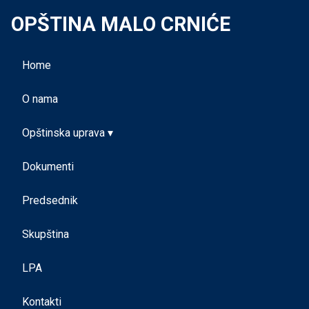
OPŠTINA MALO CRNIĆE
Home
O nama
Opštinska uprava ▾
Dokumenti
Predsednik
Skupština
LPA
Kontakti