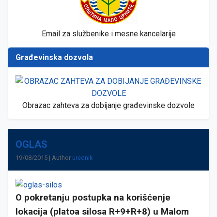
Email za službenike i mesne kancelarije
Građevinska dozvola
Obrazac zahteva za dobijanje građevinske dozvole
OGLAS
19/08/2015 | Author
urednik
O pokretanju postupka na korišćenje
lokacija (platoa silosa R+9+R+8) u Malom