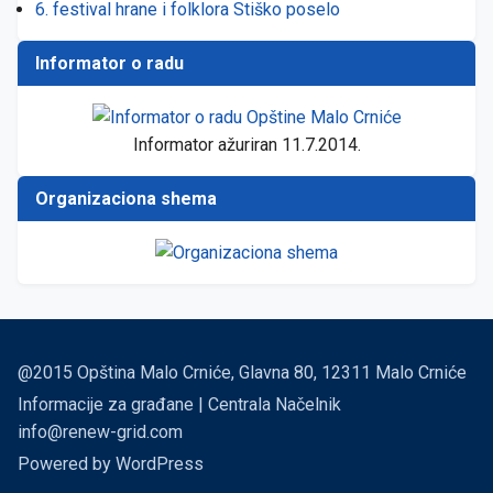
6. festival hrane i folklora Stiško poselo
Informator o radu
Informator ažuriran 11.7.2014.
Organizaciona shema
@2015 Opština Malo Crniće, Glavna 80, 12311 Malo Crniće
Informacije za građane | Centrala Načelnik
info@renew-grid.com
Powered by
WordPress