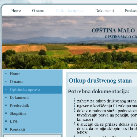
Home
O nama
Opštinska uprava
Dokumenti
Predse
OPŠTINA MALO
OPŠTINA MALO CR
Home
Otkup društvenog stana
O nama
Opštinska uprava
Potrebna dokumentacija:
Dokumenti
zahtev za otkup društvenog stana
ugovor o korišćenju ili zakupu st
Predsednik
dokaz o radnom stažu podnosioca
Skupština
utvrđivanju prava na penziju, pot
knjižice)
LPA
u slučaju da se prilaže dokaz o r
dokaz da se nije sklopio novi br
Kontakti
MKV