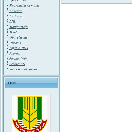
Izbori 2014
Kancelarija za mlade
Konkursi
Licitacije
LPA
Manifestacije
Mladi
Obaveštenja
Obrasci
Poplave 2014
Projekti
Sednice Veća
Sednice SO
Strateški dokumenti
Email