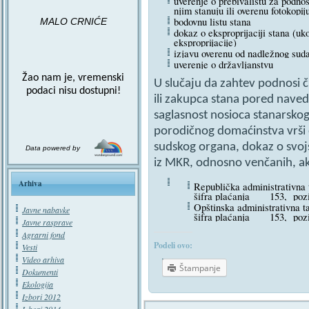
uverenje o prebivalištu za podno
njim stanuju ili overenu fotokopij
bodovnu listu stana
MALO CRNIĆE
dokaz o eksproprijaciji stana (uk
eksproprijacije)
izjavu overenu od nadležnog suda
uverenje o državljanstvu
Žao nam je, vremenski
U slučaju da zahtev podnosi 
podaci nisu dostupni!
ili zakupca stana pored nave
saglasnost nosioca stanarsko
porodičnog domaćinstva vrši
sudskog organa, dokaz o svoj
Data powered by
iz MKR, odnosno venčanih, ak
Arhiva
Republička administrativna t
šifra plaćanja 153, pozi
Opštinska administrativna ta
Javne nabavke
šifra plaćanja 153, pozi
Javne rasprave
Agrarni fond
Podeli ovo:
Vesti
Video arhiva
Štampanje
Dokumenti
Ekologija
Izbori 2012