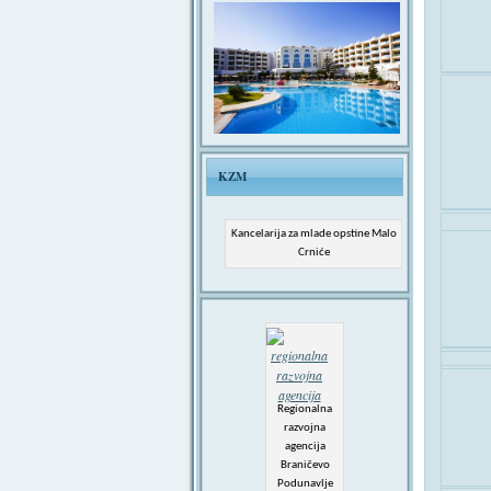
KZM
Kancelarija za mlade opstine Malo
Crniće
Regionalna
razvojna
agencija
Braničevo
Podunavlje