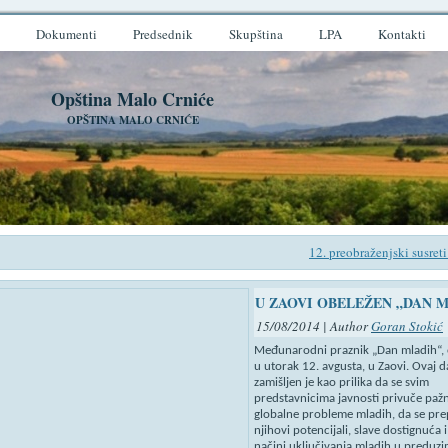
Dokumenti
Predsednik
Skupština
LPA
Kontakti
Opština Malo Crniće
OPŠTINA MALO CRNIĆE
12. preobraženjski susret
U ZAOVI OBELEŽEN „DAN 
15/08/2014 | Author
Goran Stokić
Međunarodni praznik „Dan mladih“, 
u utorak 12. avgusta, u Zaovi. Ovaj 
zamišljen je kao prilika da se svim
predstavnicima javnosti privuče paž
globalne probleme mladih, da se pr
njihovi potencijali, slave dostignuća i
načini uključivanja mladih u preduz