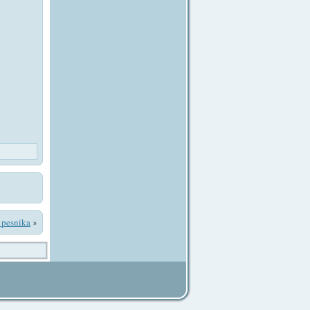
i pesnika
»