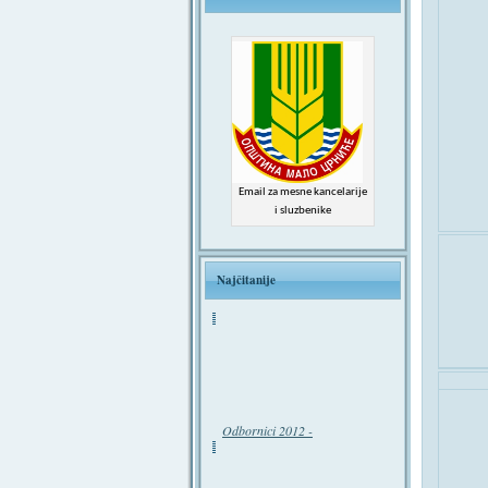
Email za mesne kancelarije
i sluzbenike
Najčitanije
Odbornici 2012 -