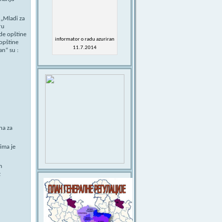
 „Mladi za
ru
ade opštine
informator o radu azuriran
 opštine
11.7.2014
an“ su :
na za
ima je
m
z