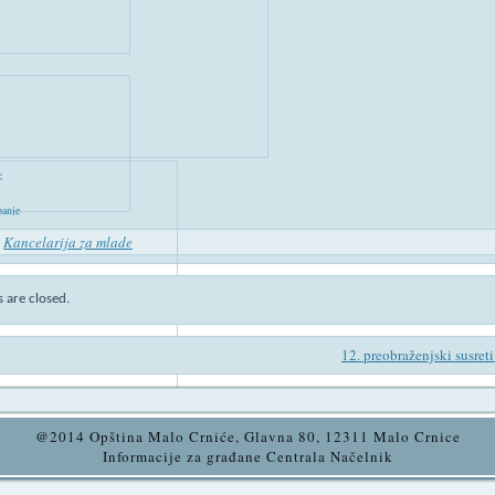
:
anje
n
Kancelarija za mlade
are closed.
12. preobraženjski susret
@2014 Opština Malo Crniće, Glavna 80, 12311 Malo Crnice
Informacije za građane Centrala Načelnik