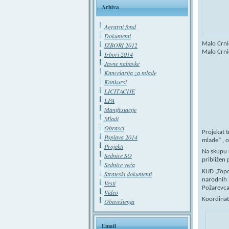
Arhiva
Agrarni fond
Dokumenti
Malo Crnić
IZBORI 2012
Malo Crnić
Izbori 2014
Javne nabavke
Kancelarija za mlade
Konkursi
LICITACIJE
LPA
Manifestacije
Mladi
Obrasci
Projekat 
Poplava 2014
mlade“ , o
Projekti
Na skupu 
Sednice SO
približen
Sednice veća
KUD „Topon
Strateski dokumenti
narodnih i
Vesti
Požarevca
Video
Koordinat
Obaveštenja
Email