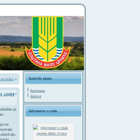
i pesnika
Izaberite pismo
»
ћирилица
MLADIH“
latinica
obležen je
Informator o radu
dan
nja na
epoznaju
 planiraju
imanju