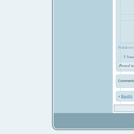
Podeli ovo
Štamp
Posted i
Comments 
Krediti
«