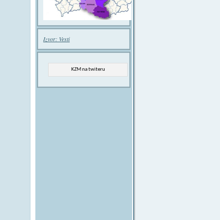
Izvor: Vesti
KZM na twiteru