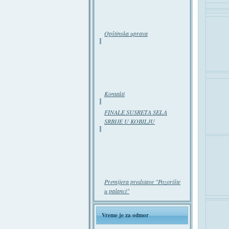
Opštinska uprava
Kontakti
FINALE SUSRETA SELA
SRBIJE U KOBILJU
Premijera predstave "Pozorište
u palanci"
Vreme je za odmor