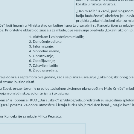
koraka u razvoju društva.
„Dan mladih“ u Zaovi, pod sloganom
bolju budućnost“, obeležen je u okvi
projekta „Lokalni akcioni plan za ml
e“, koji finansira Ministarstvo omladine i sporta u saradnji sa Kancelarijom za mlade
e. Prioritetne oblasti od značaja za mlade, čije rešavanje predviđa „Lokalni akcioni pl
1. Aktivizam i volonterizam mladih;
2. Donošenje odluka;
3. Informisanje;
4. Slobodno vreme;
5. Obrazovanje;
6. Zapošljavanje;
7. Zdravlje mladih;
8. Životna sredina.
traje do kraja septembra ove godine, kada se planira usvajanje „Lokalnog akcionog pla
d strane lokalne vlasti.
u Zaovi, prezentovan je predlog „Lokalnog akcionog plana opštine Malo Crniće“, mlad
 pojam omladinskog volonterizma i aktivizma.
ica“ iz Toponice i KUD „Đura Jakšić“, iz Velikog Sela, predstavili su se gostima spleto
gara i pesama. Za dobru atmosferu i letnju žurku bio je zadužen bend „ Magic love“ i
.
or Kancelarije za mlade Milica Peurača.