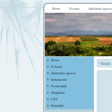
Home
O nama
Opštinska uprava
Home
Krediti
«
O nama
Opštinska uprava
Dokumenti
Predsednik
Skupština
LPA
Kontakti