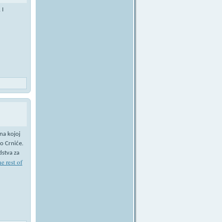
 I
na kojoj
o Crniće.
dstva za
e rest of