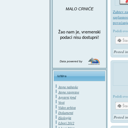
MALO CRNIĆE
Zahtev za
saglasnos
povećanj
Podeli ovo
Žao nam je, vremenski
podaci nisu dostupni!
Št
Posted i
Data powered by
Arhiva
Javne nabavke
Javne rasprave
Podeli ovo
Agrarni fond
Vesti
Št
Video arhiva
Dokumenti
Posted i
Ekologija
Izbori 2012