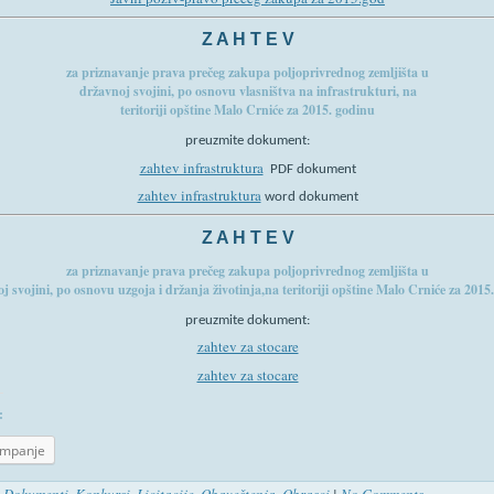
Z A H T E V
za priznavanje prava prečeg zakupa poljoprivrednog zemljišta u
državnoj svojini, po osnovu vlasništva na infrastrukturi, na
teritoriji opštine Malo Crniće za 2015. godinu
preuzmite dokument:
zahtev infrastruktura
PDF dokument
zahtev infrastruktura
word dokument
Z A H T E V
za priznavanje prava prečeg zakupa poljoprivrednog zemljišta u
j svojini, po osnovu uzgoja i držanja životinja,na teritoriji opštine Malo Crniće za 2015
preuzmite dokument:
zahtev za stocare
zahtev za stocare
:
ampanje