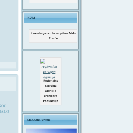
KZM
Kancelarija za mlade opštine Malo
Crniće
Regionalna
razvojna
agencija
Braničevo
Podunavlje
NOG
MALO
Slobodno vreme