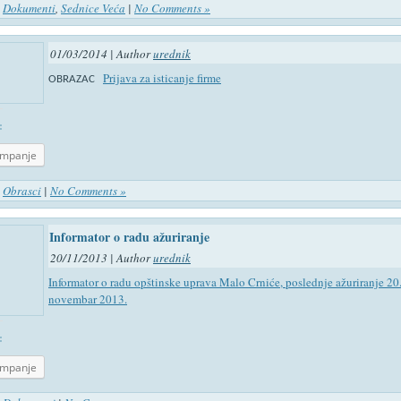
n
Dokumenti
,
Sednice Veća
|
No Comments »
01/03/2014 | Author
urednik
Prijava za isticanje firme
OBRAZAC
:
ampanje
n
Obrasci
|
No Comments »
Informator o radu ažuriranje
20/11/2013 | Author
urednik
Informator o radu opštinske uprava Malo Crniće, poslednje ažuriranje 20
novembar 2013.
:
ampanje