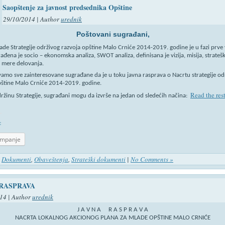
Saopštenje za javnost predsednika Opštine
29/10/2014 | Author
urednik
Poštovani sugrađani,
ade Strategije održivog razvoja opštine Malo Crniće 2014-2019. godine je u fazi prve 
rađena je socio – ekonomska analiza, SWOT analiza, definisana je vizija, misija, strateški
 i mere delovanja.
amo sve zainteresovane sugrađane da je u toku javna rasprava o Nacrtu strategije od
pštine Malo Crniće 2014-2019. godine.
Read the rest
držinu Strategije, sugrađani mogu da izvrše na jedan od sledećih načina:
:
ampanje
n
Dokumenti
,
Obaveštenja
,
Strateški dokumenti
|
No Comments »
 RASPRAVA
14 | Author
urednik
J A V N A R A S P R A V A
NACRTA LOKALNOG AKCIONOG PLANA ZA MLADE OPŠTINE MALO CRNIĆE