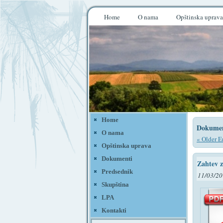
Home
O nama
Opštinska uprava
Home
Dokumen
O nama
« Older E
Opštinska uprava
Dokumenti
Zahtev z
Predsednik
11/03/20
Skupština
LPA
Kontakti