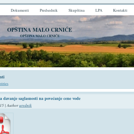
Dokumenti
Predsednik
Skupština
LPA
Kontakti
OPŠTINA MALO CRNIĆE
OPŠTINA MALO CRNIĆE
ti
ntries
a davanje saglasnosti na povećanje cene vode
15 | Author
urednik