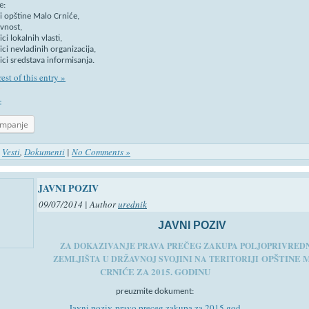
e:
i opštine Malo Crniće,
avnost,
ci lokalnih vlasti,
ci nevladinih organizacija,
ci sredstava informisanja.
est of this entry »
:
ampanje
n
Vesti
,
Dokumenti
|
No Comments »
JAVNI POZIV
09/07/2014 | Author
urednik
JAVNI POZIV
ZA DOKAZIVANJE PRAVA PREČEG ZAKUPA POLJOPRIVRED
OPŠTINE 
ZEMLJIŠTA U DRŽAVNOJ SVOJINI NA TERITORIJI
CRNIĆE ZA 2015. GODINU
preuzmite dokument:
Javni poziv-pravo preceg zakupa za 2015.god