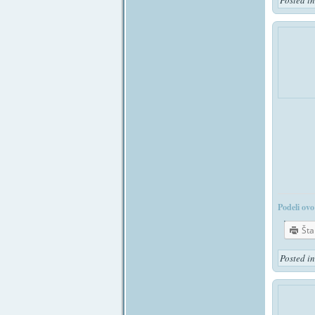
Posted i
Podeli ovo
Št
Posted i