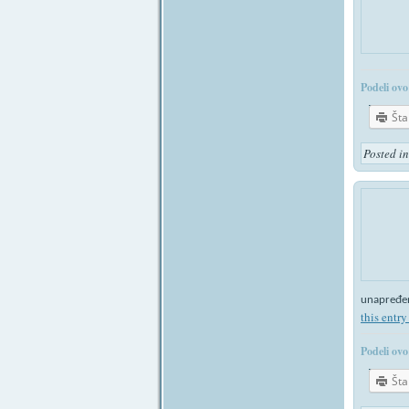
Podeli ovo
Št
Posted i
unapređen
this entry
Podeli ovo
Št