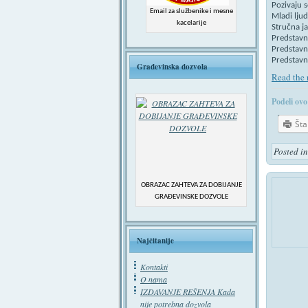
Pozivaju s
Email za službenike i mesne
Mladi ljud
kacelarije
Stručna j
Predstavni
Predstavni
Predstavni
Građevinska dozvola
Read the r
Podeli ovo
Št
Posted i
OBRAZAC ZAHTEVA ZA DOBIJANJE
GRAĐEVINSKE DOZVOLE
Najčitanije
Kontakti
O nama
IZDAVANJE REŠENJA Kada
nije potrebna dozvola