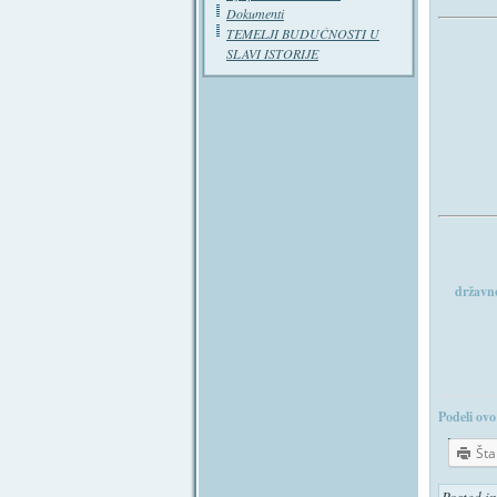
Dokumenti
TEMELJI BUDUĆNOSTI U
SLAVI ISTORIJE
državno
Podeli ovo
Št