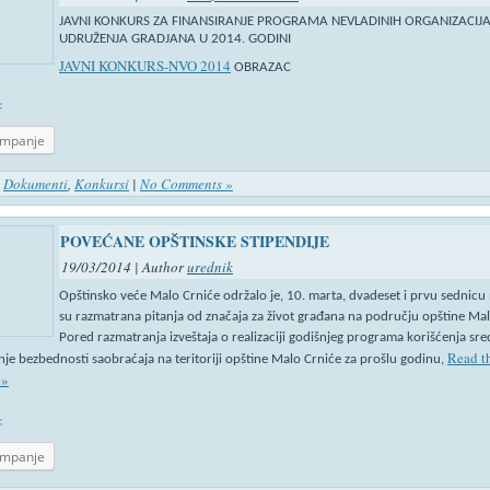
JAVNI KONKURS ZA FINANSIRANJE PROGRAMA NEVLADINIH ORGANIZACIJA
UDRUŽENJA GRADJANA U 2014. GODINI
JAVNI KONKURS-NVO 2014
OBRAZAC
:
ampanje
n
Dokumenti
,
Konkursi
|
No Comments »
POVEĆANE OPŠTINSKE STIPENDIJE
19/03/2014 | Author
urednik
Opštinsko veće Malo Crniće održalo je, 10. marta, dvadeset i prvu sednicu 
su razmatrana pitanja od značaja za život građana na području opštine Mal
Pored razmatranja izveštaja o realizaciji godišnjeg programa korišćenja sre
Read th
je bezbednosti saobraćaja na teritoriji opštine Malo Crniće za prošlu godinu,
 »
:
ampanje