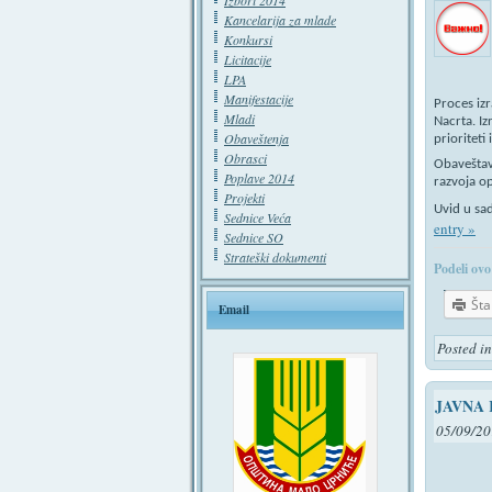
Izbori 2014
Kancelarija za mlade
Konkursi
Licitacije
LPA
Manifestacije
Proces izr
Mladi
Nacrta. Iz
Obaveštenja
prioriteti
Obrasci
Obaveštav
Poplave 2014
razvoja o
Projekti
Uvid u sa
Sednice Veća
entry »
Sednice SO
Strateški dokumenti
Podeli ovo
Št
Email
Posted i
JAVNA
05/09/20