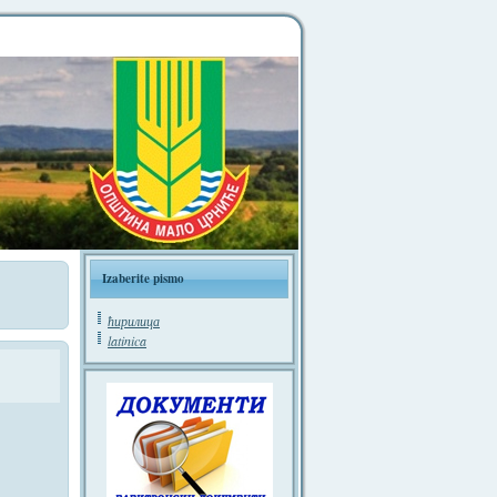
Izaberite pismo
ћирилица
latinica