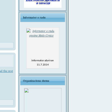
Informator o radu
Informator ažuriran
11.7.2014
d the rest
Organizaciona shema