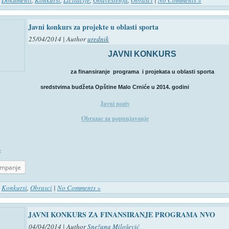
n
Dokumenti
,
Konkursi
,
Licitacije
,
Obaveštenja
,
Obrasci
|
No Comments »
Javni konkurs za projekte u oblasti sporta
25/04/2014 | Author
urednik
JAVNI KONKURS
za finansiranje programa i projekata u oblasti sporta
sredstvima budžeta Opštine Malo Crniće u 2014. godini
Javni poziv
Obrazac za popunjavanje
:
ampanje
n
Konkursi
,
Obrasci
|
No Comments »
JAVNI KONKURS ZA FINANSIRANJE PROGRAMA NVO
04/04/2014 | Author
Snežana Milošević