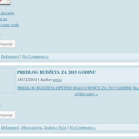
 davanje
ti na
e cene vode
:
ampanje
n
Dokumenti
|
No Comments »
PREDLOG BUDŽETA ZA 2015 GODINU
18/12/2014 | Author
press
PREDLOG BUDŽETA OPŠTINE MALO CRNIĆE ZA 2015 GODINU
Rea
of this entry »
:
ampanje
n
Dokumenti
,
Obaveštenja
,
Sednice Veća
|
No Comments »