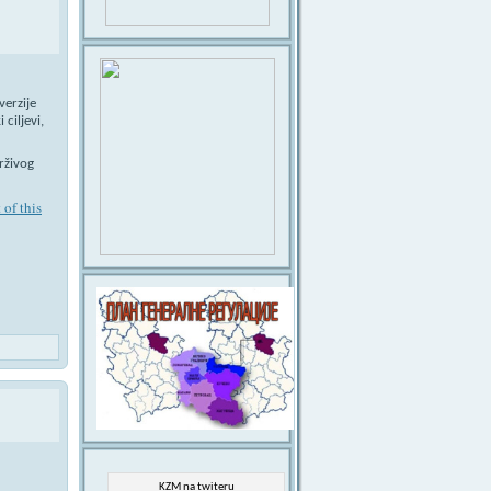
verzije
 ciljevi,
rživog
 of this
KZM na twiteru