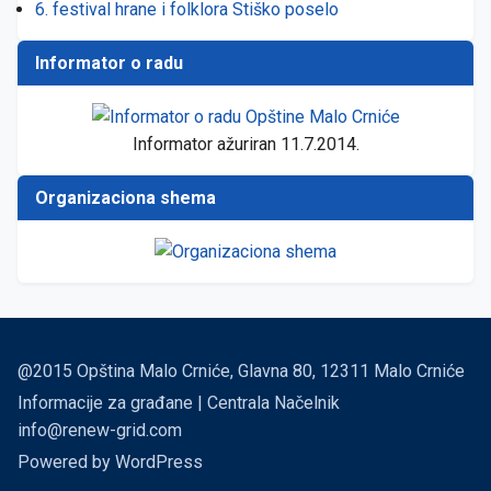
6. festival hrane i folklora Stiško poselo
Informator o radu
Informator ažuriran 11.7.2014.
Organizaciona shema
@2015 Opština Malo Crniće, Glavna 80, 12311 Malo Crniće
Informacije za građane | Centrala Načelnik
info@renew-grid.com
Powered by
WordPress