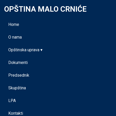
OPŠTINA MALO CRNIĆE
Home
O nama
Opštinska uprava ▾
Dokumenti
Predsednik
Skupština
LPA
Kontakti