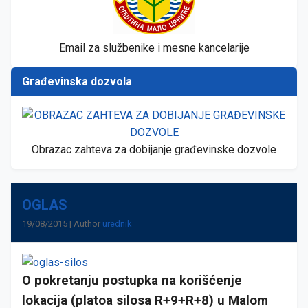
Email za službenike i mesne kancelarije
Građevinska dozvola
Obrazac zahteva za dobijanje građevinske dozvole
OGLAS
19/08/2015 | Author
urednik
O pokretanju postupka na korišćenje
lokacija (platoa silosa R+9+R+8) u Malom