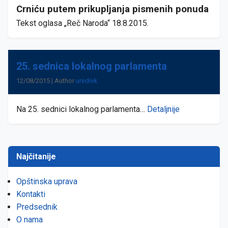
Crniću putem prikupljanja pismenih ponuda
Tekst oglasa „Reč Naroda“ 18.8.2015.
25. sednica lokalnog parlamenta
12/08/2015 | Author
urednik
Na 25. sednici lokalnog parlamenta…
Detaljnije
Najčitanije
Opštinska uprava
Kontakti
Predsednik
O nama