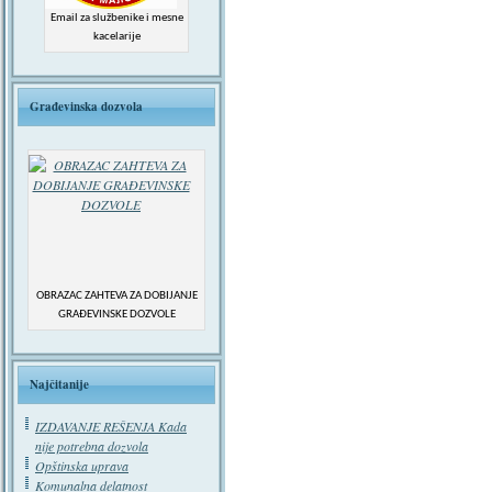
Email za službenike i mesne
kacelarije
Građevinska dozvola
OBRAZAC ZAHTEVA ZA DOBIJANJE
GRAĐEVINSKE DOZVOLE
Najčitanije
IZDAVANJE REŠENJA Kada
nije potrebna dozvola
Opštinska uprava
Komunalna delatnost