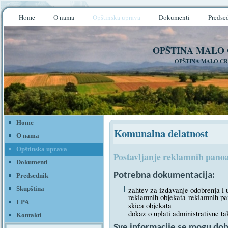
Home
O nama
Opštinska uprava
Dokumenti
Predse
OPŠTINA MALO
OPŠTINA MALO CR
Home
Komunalna delatnost
O nama
Opštinska uprava
Postavljanje reklamnih pano
Dokumenti
Potrebna dokumentacija:
Predsednik
zahtev za izdavanje odobrenja i
Skupština
reklamnih objekata-reklamnih p
LPA
skica objekata
dokaz o uplati administrativne ta
Kontakti
Sve informacije se mogu dobit