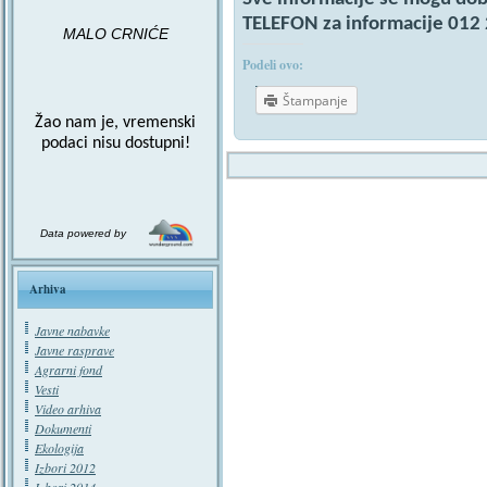
TELEFON za informacije 012
MALO CRNIĆE
Podeli ovo:
Štampanje
Žao nam je, vremenski
podaci nisu dostupni!
Data powered by
Arhiva
Javne nabavke
Javne rasprave
Agrarni fond
Vesti
Video arhiva
Dokumenti
Ekologija
Izbori 2012