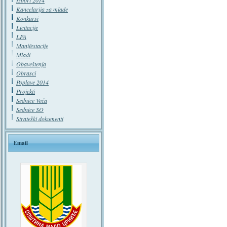
Izbori 2014
Kancelarija za mlade
Konkursi
Licitacije
LPA
Manifestacije
Mladi
Obaveštenja
Obrasci
Poplave 2014
Projekti
Sednice Veća
Sednice SO
Strateški dokumenti
Email