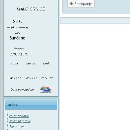
Štampanje
MALO CRNIĆE
22°C
subjektivni osećaj
22°C
Sunčano
danas:
33°C / 15°C
sutra
utorak
sreda
34° / 16°
35° / 17°
36° / 18°
Data powered by
Arhiva
Javne nabavke
Javne rasprave
Agrarni fond