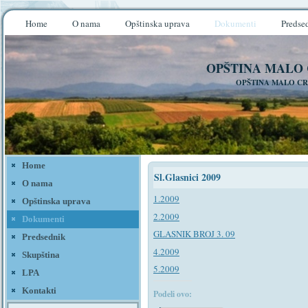
Home
O nama
Opštinska uprava
Dokumenti
Predse
OPŠTINA MALO
OPŠTINA MALO CR
Home
Sl.Glasnici 2009
O nama
1.2009
Opštinska uprava
2.2009
Dokumenti
GLASNIK BROJ 3. 09
Predsednik
4.2009
Skupština
5.2009
LPA
Kontakti
Podeli ovo: