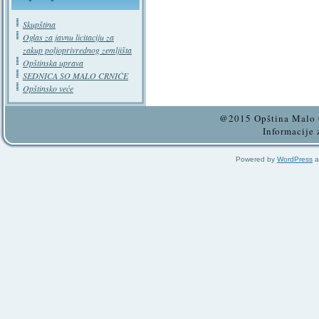
Skupština
Oglas za javnu licitaciju za
zakup poljoprivrednog zemljišta
Opštinska uprava
SEDNICA SO MALO CRNIĆE
Opštinsko veće
@2015 Opština Malo C
Informacije 
Powered by
WordPress
a