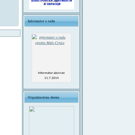
Informator o radu
Informator ažuriran
11.7.2014
Organizaciona shema