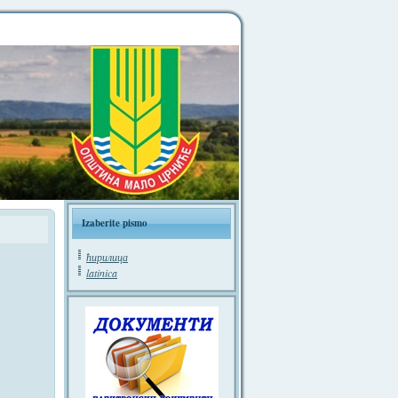
Izaberite pismo
ћирилица
latinica