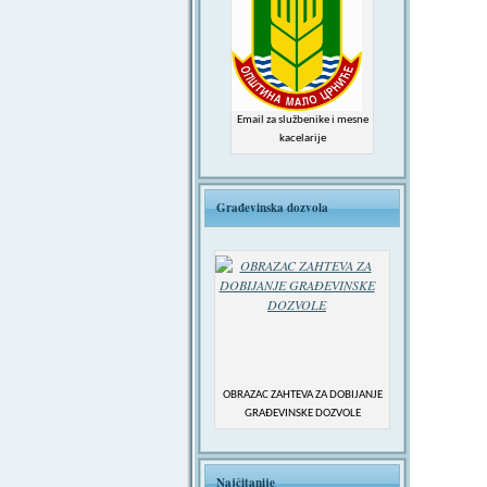
Email za službenike i mesne
kacelarije
Građevinska dozvola
OBRAZAC ZAHTEVA ZA DOBIJANJE
GRAĐEVINSKE DOZVOLE
Najčitanije