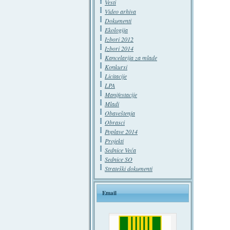
Vesti
Video arhiva
Dokumenti
Ekologija
Izbori 2012
Izbori 2014
Kancelarija za mlade
Konkursi
Licitacije
LPA
Manifestacije
Mladi
Obaveštenja
Obrasci
Poplave 2014
Projekti
Sednice Veća
Sednice SO
Strateški dokumenti
Email