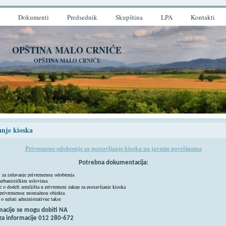
Dokumenti
Predsednik
Skupština
LPA
Kontakti
OPŠTINA MALO CRNIĆE
OPŠTINA MALO CRNIĆE
anje kioska
Privremeno odobrenje za postavljanje kioska na javnim površinama
Potrebna dokumentacija:
v za izdavanje privremenog odobrenja
 urbanističkim uslovima
je o dodeli zemljišta u privremeni zakup za postavljanje kioska
 privremenog montažnog objekta
 o uplati administrativne takse
macije se mogu dobiti NA
a informacije 012 28
0-672