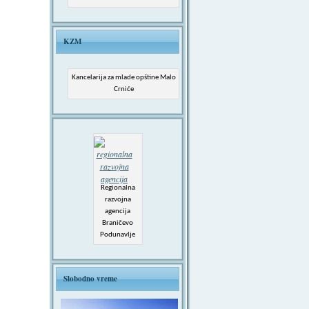
KZM
Kancelarija za mlade opštine Malo
Crniće
Regionalna
razvojna
agencija
Braničevo
Podunavlje
Slobodno vreme