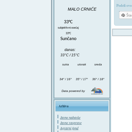
Podeli ovo
MALO CRNIĆE
Št
33°C
subjektivni osećaj
33°C
Sunčano
danas:
33°C / 15°C
sutra
utorak
sreda
34° / 16°
35° / 17°
36° / 18°
Data powered by
Arhiva
Javne nabavke
Javne rasprave
Agrarni fond