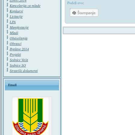
Izbori 2014
Podeli ovo:
Kancelarija za mlade
Konkursi
Štampanje
Licitacije
LPA
Manifestacije
Mladi
Obaveštenja
Obrasci
Poplave 2014
Projekti
Sednice Veća
Sednice SO
Strateški dokumenti
Email