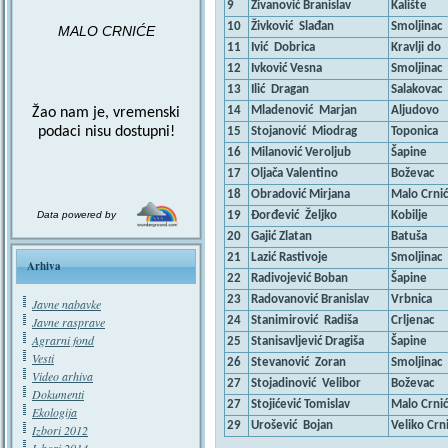
9
Živanović Branislav
Kalište
10
Živković Slađan
Smoljinac
MALO CRNIĆE
11
Ivić Dobrica
Kravlji do
12
Ivković Vesna
Smoljinac
13
Ilić Dragan
Salakovac
14
Mladenović Marjan
Aljudovo
Žao nam je, vremenski
podaci nisu dostupni!
15
Stojanović Miodrag
Toponica
16
Milanović Veroljub
Šapine
17
Oljača Valentino
Boževac
18
Obradović Mirjana
Malo Crni
19
Đorđević Željko
Kobilje
Data powered by
20
Gajić Zlatan
Batuša
21
Lazić Rastivoje
Smoljinac
Arhiva
22
Radivojević Boban
Šapine
23
Radovanović Branislav
Vrbnica
Javne nabavke
24
Stanimirović Radiša
Crljenac
Javne rasprave
Agrarni fond
25
Stanisavljević Dragiša
Šapine
Vesti
26
Stevanović Zoran
Smoljinac
Video arhiva
27
Stojadinović Velibor
Boževac
Dokumenti
27
Stojićević Tomislav
Malo Crni
Ekologija
29
Urošević Bojan
Veliko Crn
Izbori 2012