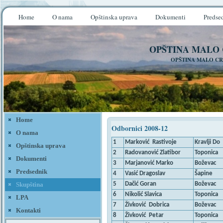
Home
O nama
Opštinska uprava
Dokumenti
Predse
OPŠTINA MALO
OPŠTINA MALO CR
Home
Odbornici 2008-12
O nama
1
Marković Rastivoje
Kravlji Do
Opštinska uprava
2
Radovanović Zlatibor
Toponica
Dokumenti
3
Marjanović Marko
Boževac
Predsednik
4
Vasić Dragoslav
Šapine
5
Dačić Goran
Boževac
Skupština
6
Nikolić Slavica
Toponica
LPA
7
Živković Dobrica
Boževac
Kontakti
8
Živković Petar
Toponica