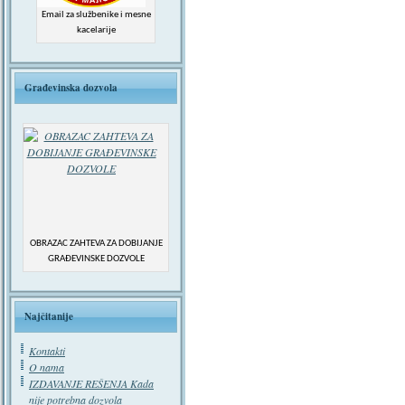
Email za službenike i mesne
kacelarije
Građevinska dozvola
OBRAZAC ZAHTEVA ZA DOBIJANJE
GRAĐEVINSKE DOZVOLE
Najčitanije
Kontakti
O nama
IZDAVANJE REŠENJA Kada
nije potrebna dozvola