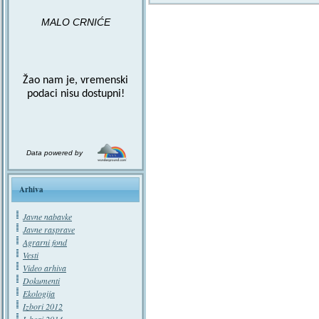
MALO CRNIĆE
Žao nam je, vremenski
podaci nisu dostupni!
Data powered by
Arhiva
Javne nabavke
Javne rasprave
Agrarni fond
Vesti
Video arhiva
Dokumenti
Ekologija
Izbori 2012