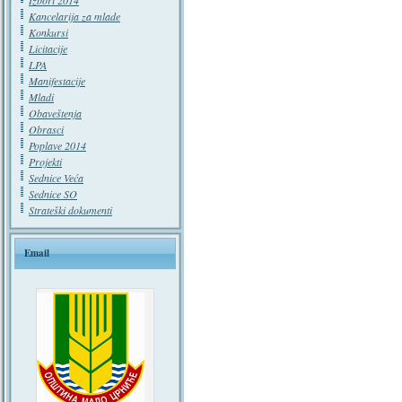
Izbori 2014
Kancelarija za mlade
Konkursi
Licitacije
LPA
Manifestacije
Mladi
Obaveštenja
Obrasci
Poplave 2014
Projekti
Sednice Veća
Sednice SO
Strateški dokumenti
Email