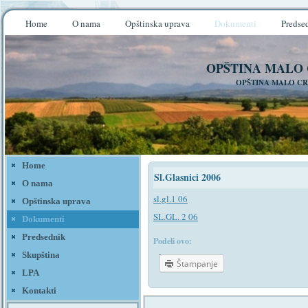
Home
O nama
Opštinska uprava
Dokumenti
Predse
OPŠTINA MALO
OPŠTINA MALO CR
Home
Sl.Glasnici 2006
O nama
sl.gl.1 06
Opštinska uprava
SL.GL. 2 06
Dokumenti
Predsednik
Podeli ovo:
Skupština
Štampanje
LPA
Kontakti