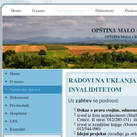
Home
O nama
Opštinska uprava
Dokumenti
Predse
OPŠTINA MALO
OPŠTINA MALO CR
Home
RADOVI NA UKLANJA
O nama
INVALIDITETOM
Opštinska uprava
Dokumenti
Uz
zahtev
se podnosi:
Predsednik
Dokaz o pravu svojine, odnosno
Skupština
izvod iz lista nepokretnosti (Slu
Crniće, II sprat, 012/280-151) il
LPA
izvod iz zemljišne knjige (Osno
012/544-090)
Kontakti
Idejni projekat
(izrađuje ga ovla