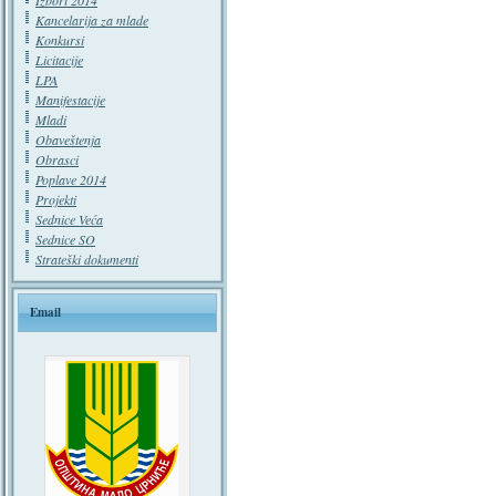
Izbori 2014
Kancelarija za mlade
Konkursi
Licitacije
LPA
Manifestacije
Mladi
Obaveštenja
Obrasci
Poplave 2014
Projekti
Sednice Veća
Sednice SO
Strateški dokumenti
Email