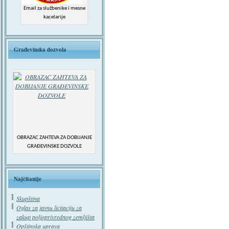
Email za službenike i mesne
kacelarije
Građevinska dozvola
OBRAZAC ZAHTEVA ZA DOBIJANJE
GRAĐEVINSKE DOZVOLE
Najčitanije
Skupština
Oglas za javnu licitaciju za
zakup poljoprivrednog zemljišta
Opštinska uprava