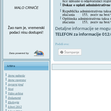
lice upisano u odgovarajući regis
Dokaz o uplati administrativne
MALO CRNIĆE
Republička administrativna taksa u
plaćanja 153, poziv na broj
Opštinska administrativna taksa u
plaćanja 153, poziv na broj
Žao nam je, vremenski
Detaljne informacije se mogu d
podaci nisu dostupni!
TELEFON za informacije 012/
Podeli ovo:
Štampanje
Data powered by
Arhiva
Javne nabavke
Javne rasprave
Agrarni fond
Vesti
Video arhiva
Dokumenti
Ekologija
Izbori 2012