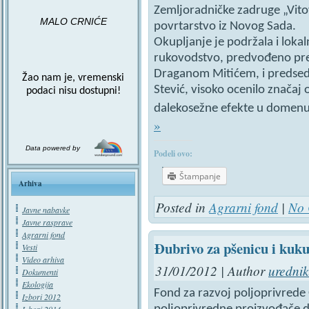
Zemljoradničke zadruge „Vitovn
MALO CRNIĆE
povrtarstvo iz Novog Sada.
Okupljanje je podržala i loka
rukovodstvo, predvođeno pre
Draganom Mitićem, i predse
Žao nam je, vremenski
Stević, visoko ocenilo značaj 
podaci nisu dostupni!
dalekosežne efekte u domenu
»
Data powered by
Podeli ovo:
Štampanje
Arhiva
Posted in
Agrarni fond
|
No 
Javne nabavke
Javne rasprave
Agrarni fond
Đubrivo za pšenicu i kuk
Vesti
Video arhiva
31/01/2012 | Author
urednik
Dokumenti
Ekologija
Fond za razvoj poljoprivrede
Izbori 2012