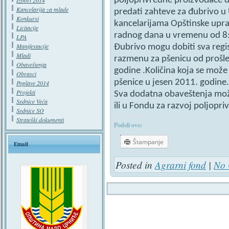
poljoprivredne proizvođače 
Izbori 2014
Kancelarija za mlade
predati zahteve za đubrivo u 
Konkursi
kancelarijama Opštinske upr
Licitacije
radnog dana u vremenu od 8:
LPA
Manifestacije
Đubrivo mogu dobiti sva regi
Mladi
razmenu za pšenicu od prošle i
Obaveštenja
godine .Količina koja se može
Obrasci
pšenice u jesen 2011. godine.
Poplave 2014
Projekti
Sva dodatna obaveštenja mož
Sednice Veća
ili u Fondu za razvoj poljopr
Sednice SO
Strateški dokumenti
Podeli ovo:
Štampanje
Email
Posted in
Agrarni fond
|
No 