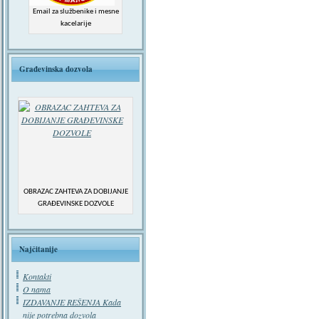
Email za službenike i mesne
kacelarije
Građevinska dozvola
OBRAZAC ZAHTEVA ZA DOBIJANJE
GRAĐEVINSKE DOZVOLE
Najčitanije
Kontakti
O nama
IZDAVANJE REŠENJA Kada
nije potrebna dozvola