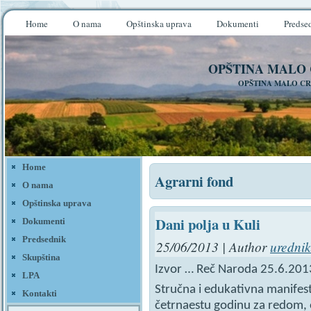
Home
O nama
Opštinska uprava
Dokumenti
Predse
OPŠTINA MALO
OPŠTINA MALO CR
Home
Agrarni fond
O nama
Opštinska uprava
Dani polja u Kuli
Dokumenti
Predsednik
25/06/2013 | Author
urednik
Skupština
Izvor … Reč Naroda 25.6.201
LPA
Stručna i edukativna manifesta
Kontakti
četrnaestu godinu za redom, o