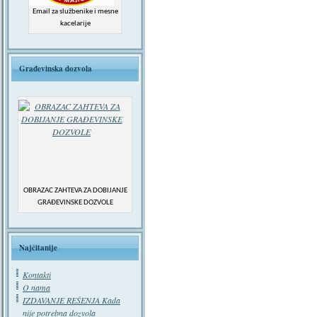
Email za službenike i mesne
kacelarije
Građevinska dozvola
OBRAZAC ZAHTEVA ZA DOBIJANJE
GRAĐEVINSKE DOZVOLE
Najčitanije
Kontakti
O nama
IZDAVANJE REŠENJA Kada
nije potrebna dozvola