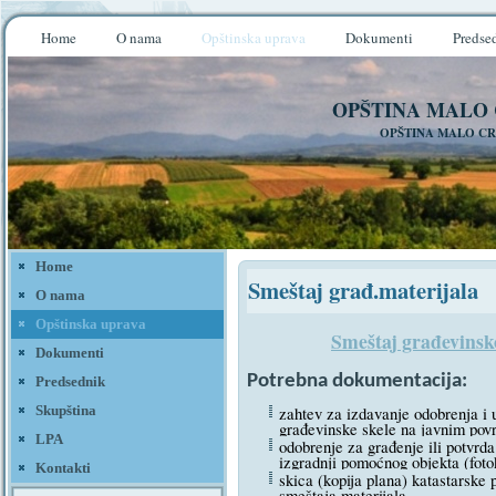
Home
O nama
Opštinska uprava
Dokumenti
Predse
OPŠTINA MALO
OPŠTINA MALO CR
Home
Smeštaj građ.materijala
O nama
Opštinska uprava
Smeštaj građevinsko
Dokumenti
Potrebna dokumentacija:
Predsednik
zahtev za izdavanje odobrenja i 
Skupština
građevinske skele na javnim pov
LPA
odobrenje za građenje ili potvrd
izgradnji pomoćnog objekta (foto
Kontakti
skica (kopija plana) katastarske
smeštaja materijala