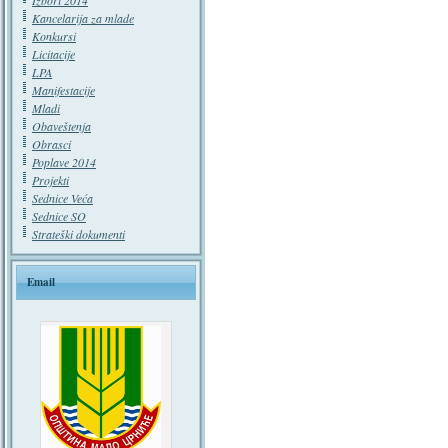
Izbori 2014
Kancelarija za mlade
Konkursi
Licitacije
LPA
Manifestacije
Mladi
Obaveštenja
Obrasci
Poplave 2014
Projekti
Sednice Veća
Sednice SO
Strateški dokumenti
Email