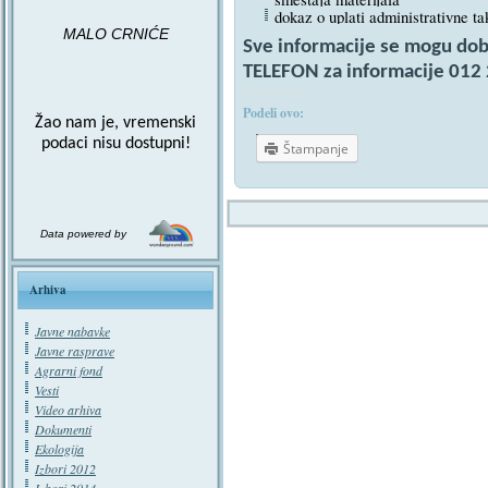
dokaz o uplati administrativne ta
MALO CRNIĆE
Sve informacije se mogu dob
TELEFON za informacije 012
Podeli ovo:
Žao nam je, vremenski
podaci nisu dostupni!
Štampanje
Data powered by
Arhiva
Javne nabavke
Javne rasprave
Agrarni fond
Vesti
Video arhiva
Dokumenti
Ekologija
Izbori 2012