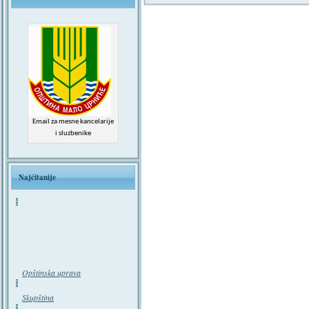
Email za mesne kancelarije
i sluzbenike
Najčitanije
Opštinska uprava
Skupština