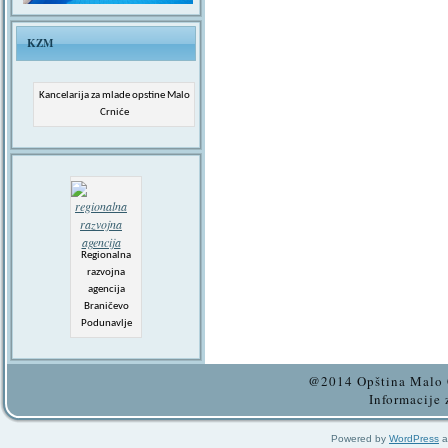
KZM
Kancelarija za mlade opstine Malo
Crniće
Regionalna
razvojna
agencija
Braničevo
Podunavlje
@2014 Opština Malo C
Informacije 
Powered by
WordPress
a