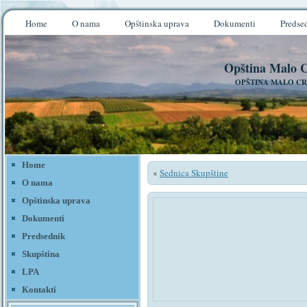
Home
O nama
Opštinska uprava
Dokumenti
Predse
Opština Malo C
OPŠTINA MALO CR
Home
Sednica Skupštine
«
O nama
Opštinska uprava
Dokumenti
Predsednik
Skupština
LPA
Kontakti