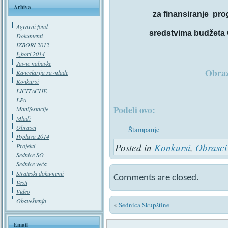
Arhiva
za finansiranje pro
Agrarni fond
sredstvima budžeta 
Dokumenti
IZBORI 2012
Izbori 2014
Javne nabavke
Obraz
Kancelarija za mlade
Konkursi
LICITACIJE
LPA
Podeli ovo:
Manifestacije
Mladi
Obrasci
Štampanje
Poplava 2014
Posted in
Konkursi
,
Obrasci
Projekti
Sednice SO
Sednice veća
Strateski dokumenti
Comments are closed.
Vesti
Video
Obaveštenja
Sednica Skupštine
«
Email