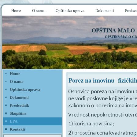
Home
O nama
Opštinska uprava
Dokumenti
Predse
OPŠTINA MALO
OPŠTINA MALO CR
Home
Porez na imovinu fizičkih
O nama
Opštinska uprava
Osnovica poreza na imovinu z
Dokumenti
ne vodi poslovne knjige je vr
Predsednik
Zakonom o porezima na imov
Skupština
Vrednost nepokretnosti utvr
LPA
1) korisna površina;
Kontakti
2) prosečna cena kvadratnog