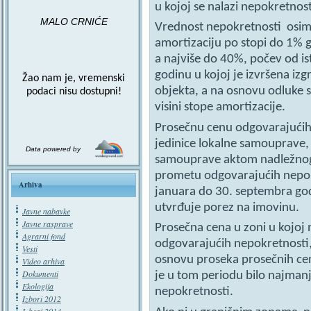
u kojoj se nalazi nepokretnost
MALO CRNIĆE
Vrednost nepokretnosti osim 
amortizaciju po stopi do 1%
a najviše do 40%, počev od i
godinu u kojoj je izvršena iz
Žao nam je, vremenski
objekta, a na osnovu odluke 
podaci nisu dostupni!
visini stope amortizacije.
Prosečnu cenu odgovarajućih 
jedinice lokalne samouprave, 
Data powered by
samouprave aktom nadležnog 
prometu odgovarajućih nepok
Arhiva
januara do 30. septembra god
utvrđuje porez na imovinu.
Javne nabavke
Javne rasprave
Prosečna cena u zoni u kojoj 
Agrarni fond
odgovarajućih nepokretnosti,
Vesti
osnovu proseka prosečnih ce
Video arhiva
Dokumenti
je u tom periodu bilo najman
Ekologija
nepokretnosti.
Izbori 2012