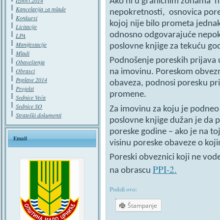
Izbori 2014
Ako ni u graničnim zonama ni
Kancelarija za mlade
nepokretnosti, osnovica pore
Konkursi
kojoj nije bilo prometa jedna
Licitacije
odnosno odgovarajuće nepokre
LPA
Manifestacije
poslovne knjige za tekuću go
Mladi
Podnošenje poreskih prijava
Obaveštenja
Obrasci
na imovinu. Poreskom obvezni
Poplave 2014
obaveza, podnosi poresku pr
Projekti
promene.
Sednice Veća
Sednice SO
Za imovinu za koju je podneo 
Strateški dokumenti
poslovne knjige dužan je da 
poreske godine – ako je na to
Email
visinu poreske obaveze o koji
Poreski obveznici koji ne vo
PPI-2.
na obrascu
Podeli ovo:
Štampanje