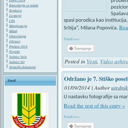
Izbori 2014
problem
Kancelarija za mlade
pozicio
Konkursi
Spašava
Licitacije
spasi porodica kao institucija
LPA
Manifestacije
Read
Srbija“, Milana Popovića.
Mladi
Obaveštenja
Podeli ovo:
Obrasci
Poplave 2014
Štampanje
Projekti
Sednice Veća
Posted in
Vesti
,
Video arhiv
Sednice SO
Strateški dokumenti
Održano je 7. Stiško pose
Email
01/09/2014 | Author
urednik
U nastavku fotografije sa man
Read the rest of this entry »
Podeli ovo:
Štampanje