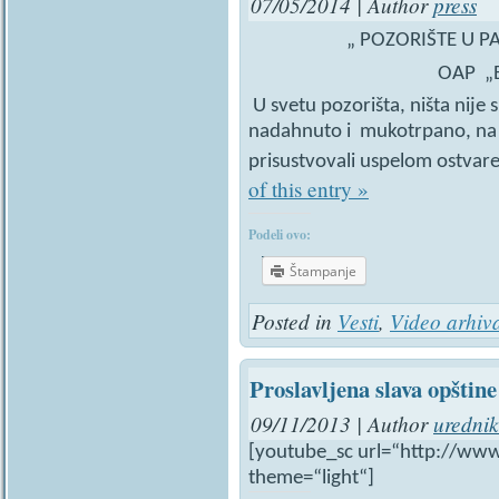
07/05/2014 | Author
press
„ POZORIŠTE U PA
OAP „Branis
U svetu pozorišta, ništa nije 
nadahnuto i mukotrpano, na 
prisustvovali uspelom ostvar
of this entry »
Podeli ovo:
Štampanje
Posted in
Vesti
,
Video arhiv
Proslavljena slava opštine
09/11/2013 | Author
urednik
[youtube_sc url=“http://ww
theme=“light“]