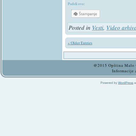
Podeli ovo:
Štampanje
Posted in
Vesti
,
Video arhiv
« Older Entries
@2015 Opština Malo C
Informacije 
Powered by
WordPress
a