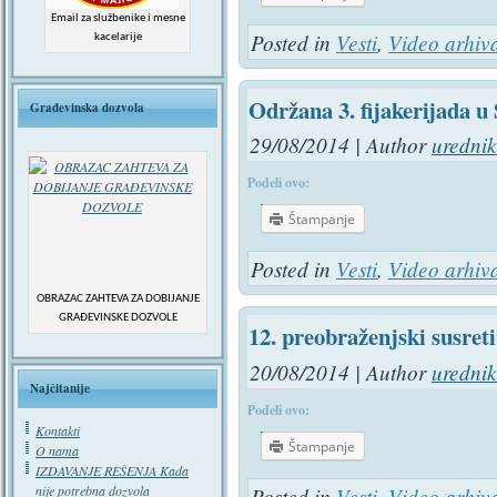
Email za službenike i mesne
Posted in
Vesti
,
Video arhiv
kacelarije
Održana 3. fijakerijada u
Građevinska dozvola
29/08/2014 | Author
urednik
Podeli ovo:
Štampanje
Posted in
Vesti
,
Video arhiv
OBRAZAC ZAHTEVA ZA DOBIJANJE
GRAĐEVINSKE DOZVOLE
12. preobraženjski susret
20/08/2014 | Author
urednik
Najčitanije
Podeli ovo:
Kontakti
Štampanje
O nama
IZDAVANJE REŠENJA Kada
nije potrebna dozvola
Posted in
Vesti
,
Video arhiv