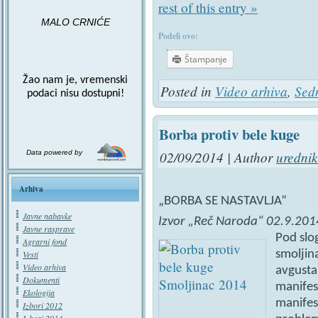
rest of this entry »
MALO CRNIĆE
Podeli ovo:
Štampanje
Žao nam je, vremenski
Posted in
Video arhiva
,
Sed
podaci nisu dostupni!
Borba protiv bele kuge
02/09/2014 | Author
urednik
Data powered by
Arhiva
„BORBA SE NASTAVLJA”
Javne nabavke
Izvor „Reč Naroda“ 02.9.201
Javne rasprave
Pod slo
Agrarni fond
smoljin
Vesti
Video arhiva
avgusta
Dokumenti
manifest
Ekologija
manifes
Izbori 2012