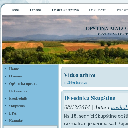
Home
O nama
Opštinska uprava
Dokumenti
Predse
OPŠTINA MALO
OPŠTINA MALO CR
Home
Video arhiva
O nama
« Older Entries
Opštinska uprava
Dokumenti
18 sednica Skupštine
Predsednik
08/12/2014 | Author
urednik
Skupština
LPA
Na 18. sednici Skupštine opš
Kontakti
razmatran je veoma sadržajan