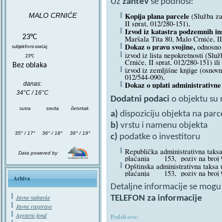
Uz
zahtev
se podnosi:
Kopija plana parcele
(Služba za
MALO CRNIĆE
II sprat, 012/280-151),
Izvod iz katastra podzemnih ins
23°C
Maršala Tita 80, Malo Crniće, II
Dokaz o pravu svojine,
odnosno 
subjektivni osećaj
izvod iz lista nepokretnosti (Slu
23°C
Crniće, II sprat, 012/280-151) ili
Bez oblaka
izvod iz zemljišne knjige (osnov
012/544-090),
Dokaz o uplati administrativne
danas:
34°C / 16°C
Dodatni podaci
o objektu su 
sutra
sreda
četvrtak
a)
dispoziciju objekta na parce
b)
vrstu i namenu objekta
35° / 17°
36° / 18°
36° / 19°
c)
podatke o investitoru
Republička administrativna taks
Data powered by
plaćanja 153, poziv na broj
Opštinska administrativna tak
plaćanja 153, poziv na broj
Arhiva
Detaljne informacije se mogu d
Javne nabavke
TELEFON za informacije
Javne rasprave
Agrarni fond
Podeli ovo: