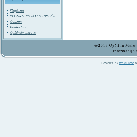
Skupština
SEDNICA SO MALO CRNIĆE
O nama
Predsednik
Opštinska uprava
@2015 Opština Malo C
Informacije 
Powered by
WordPress
a