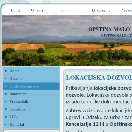
Home
O nama
Opštinska uprava
Dokumenti
Predse
OPŠTINA MALO
OPŠTINA MALO CR
Home
LOKACIJSKA DOZVO
O nama
Opštinska uprava
Pribavljanje
lokacijske dozvo
Dokumenti
dozvole
. Lokacijska dozvola 
Predsednik
izradu tehničke dokumentacij
Skupština
Zahtev
za izdavanje lokacijsk
LPA
upravi u Odseku za urbaniz
Kancelarije ­­­­12 ili u Opšti
Kontakti