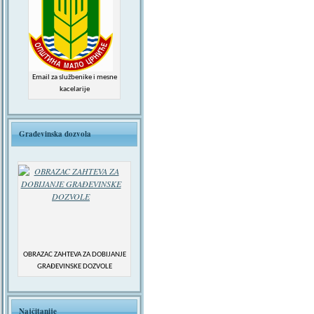
Email za službenike i mesne
kacelarije
Građevinska dozvola
OBRAZAC ZAHTEVA ZA DOBIJANJE
GRAĐEVINSKE DOZVOLE
Najčitanije