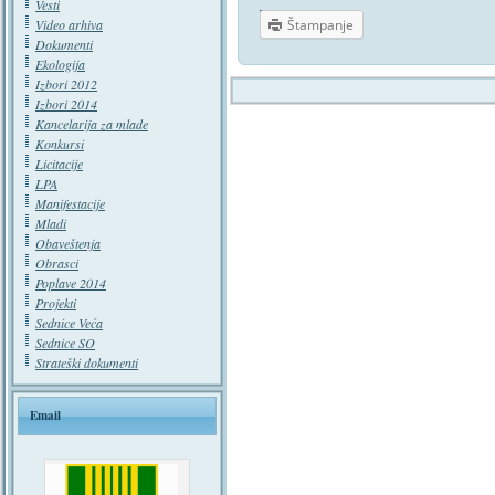
Vesti
Video arhiva
Štampanje
Dokumenti
Ekologija
Izbori 2012
Izbori 2014
Kancelarija za mlade
Konkursi
Licitacije
LPA
Manifestacije
Mladi
Obaveštenja
Obrasci
Poplave 2014
Projekti
Sednice Veća
Sednice SO
Strateški dokumenti
Email