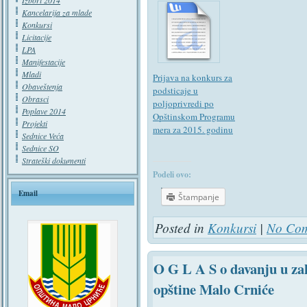
Izbori 2014
Kancelarija za mlade
Konkursi
Licitacije
LPA
Manifestacije
Mladi
Prijava na konkurs za
Obaveštenja
podsticaje u
Obrasci
poljoprivredi po
Poplave 2014
Opštinskom Programu
Projekti
mera za 2015. godinu
Sednice Veća
Sednice SO
Strateški dokumenti
Podeli ovo:
Email
Štampanje
Posted in
Konkursi
|
No Com
O G L A S o davanju u zak
opštine Malo Crniće