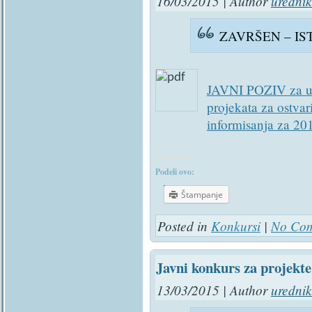
16/03/2015 | Author
urednik
ZAVRŠEN – I
JAVNI POZIV za uč
projekata za ostvar
informisanja za 20
Podeli ovo:
Štampanje
Posted in
Konkursi
|
No Com
Javni konkurs za projekte 
13/03/2015 | Author
urednik