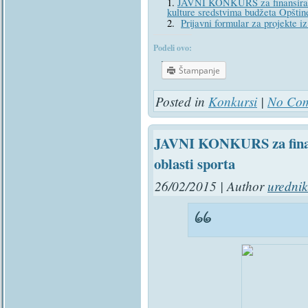
JAVNI KONKURS za finansiranje 
kulture sredstvima budžeta Opštin
Prijavni formular za projekte iz
Podeli ovo:
Štampanje
Posted in
Konkursi
|
No Com
JAVNI KONKURS za finans
oblasti sporta
26/02/2015 | Author
urednik