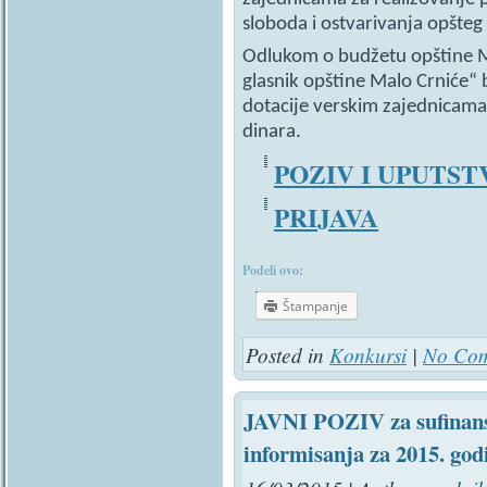
sloboda i ostvarivanja opšteg
Odlukom o budžetu opštine M
glasnik opštine Malo Crniće“ 
dotacije verskim zajednicam
dinara.
POZIV I UPUTST
PRIJAVA
Podeli ovo:
Štampanje
Posted in
Konkursi
|
No Com
JAVNI POZIV za sufinansi
informisanja za 2015. god