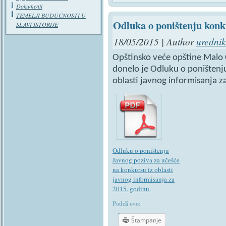
Dokumenti
TEMELJI BUDUĆNOSTI U
Odluka o poništenju konk
SLAVI ISTORIJE
18/05/2015 | Author
urednik
Opštinsko veće opštine Malo 
donelo je Odluku o poništenj
oblasti javnog informisanja z
Odluku o poništenju
Javnog poziva za učešće
na konkursu iz oblasti
javnog informisanja za
2015. godinu.
Podeli ovo:
Štampanje