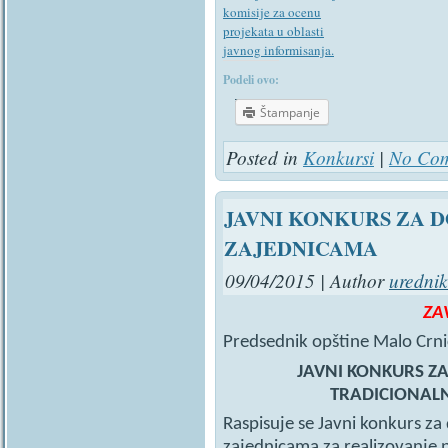
komisije za ocenu
projekata u oblasti
javnog informisanja.
Podeli ovo:
Štampanje
Posted in
Konkursi
|
No Com
JAVNI KONKURS ZA 
ZAJEDNICAMA
09/04/2015 | Author
urednik
ZA
Predsednik opštine Malo Crnić
JAVNI KONKURS Z
TRADICIONAL
Raspisuje se Javni konkurs za
zajednicama za realizovanje 