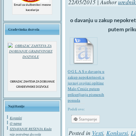
22/05/2015 | Author
urednik
Email za službenike i mesne
kacelarije
o davanju u zakup nepokretn
putem prik
Građevinska dozvola
O G L A S o davanju u
zakup nepokretnosti u
OBRAZAC ZAHTEVA ZA DOBIJANJE
javnoj svojini opštine
GRAĐEVINSKE DOZVOLE
Malo Crniće putem
prikupljanja pismenih
ponuda
Najčitanije
Podeli ovo:
Kontakti
Štampanje
O nama
IZDAVANJE REŠENJA Kada
Posted in
Vesti
,
Konkursi
,
Li
nije potrebna dozvola