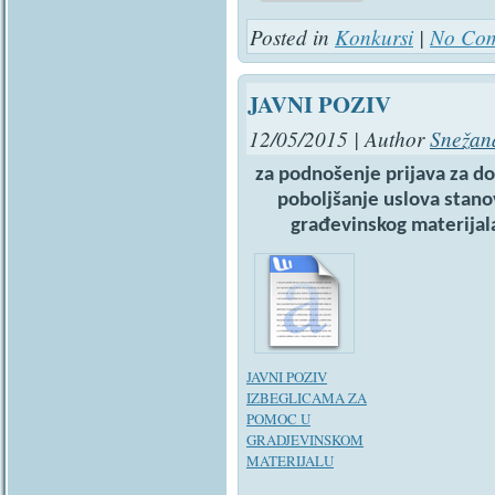
Posted in
Konkursi
|
No Com
JAVNI POZIV
12/05/2015 | Author
Snežan
za podnošenje
prijava
za
do
poboljšanje uslova stano
građevinskog materijal
JAVNI POZIV
IZBEGLICAMA ZA
POMOC U
GRADJEVINSKOM
MATERIJALU