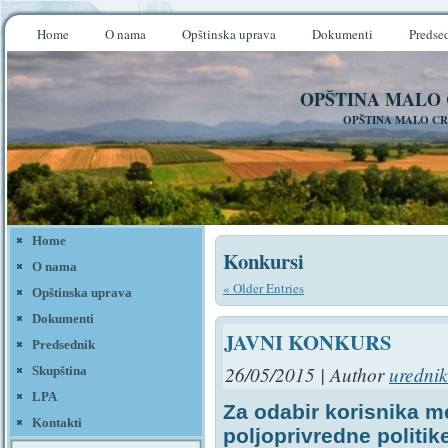
Home
O nama
Opštinska uprava
Dokumenti
Predse
OPŠTINA MALO
OPŠTINA MALO CR
Home
Konkursi
O nama
« Older Entries
Opštinska uprava
Dokumenti
JAVNI KONKURS
Predsednik
26/05/2015 | Author
urednik
Skupština
LPA
Za odabir korisnika 
Kontakti
poljoprivredne politike