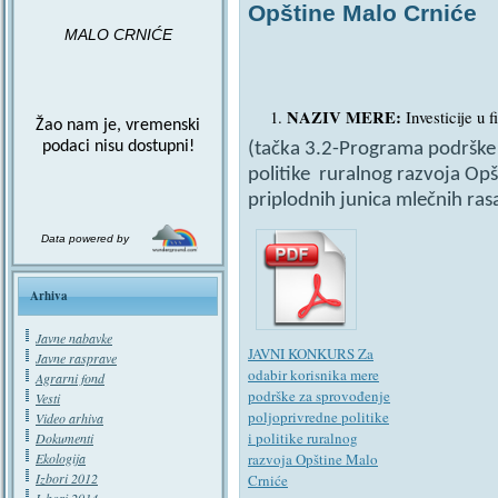
Opštine Malo Crniće
MALO CRNIĆE
NAZIV MERE:
Investicije u 
Žao nam je, vremenski
podaci nisu dostupni!
(tačka 3.2-Programa podrške
politike ruralnog razvoja Op
priplodnih junica mlečnih rasa
Data powered by
Arhiva
Javne nabavke
JAVNI KONKURS Za
Javne rasprave
odabir korisnika mere
Agrarni fond
podrške za sprovođenje
Vesti
poljoprivredne politike
Video arhiva
i politike ruralnog
Dokumenti
razvoja Opštine Malo
Ekologija
Izbori 2012
Crniće