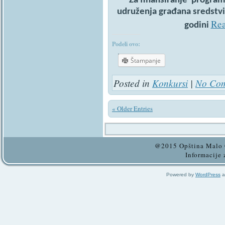
Za finansiranje programa
udruženja građana sredstv
Rea
godini
Podeli ovo:
Štampanje
Posted in
Konkursi
|
No Com
« Older Entries
@2015 Opština Malo C
Informacije 
Powered by
WordPress
a