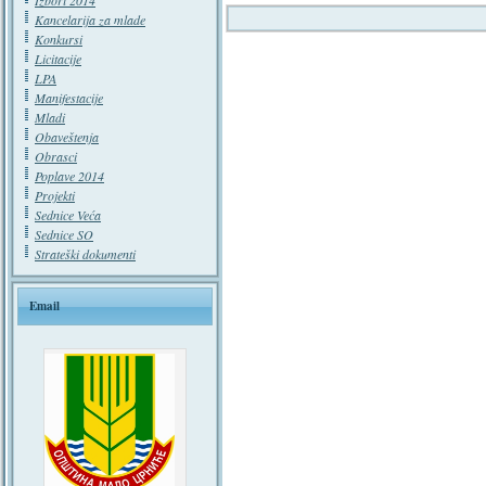
Izbori 2014
Kancelarija za mlade
Konkursi
Licitacije
LPA
Manifestacije
Mladi
Obaveštenja
Obrasci
Poplave 2014
Projekti
Sednice Veća
Sednice SO
Strateški dokumenti
Email