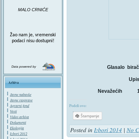
MALO CRNIĆE
Žao nam je, vremenski
podaci nisu dostupni!
Glasalo
bir
Data powered by
Upi
Arhiva
Nevažećih 1
Javne nabavke
Javne rasprave
Agrarni fond
Podeli ovo:
Vesti
Štampanje
Video arhiva
Dokumenti
Ekologija
Posted in
Izbori 2014
|
No C
Izbori 2012