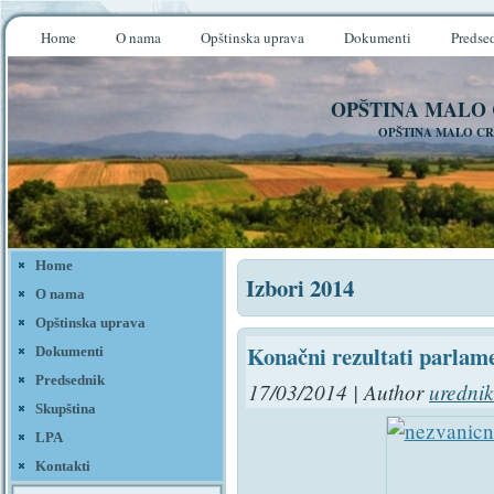
Home
O nama
Opštinska uprava
Dokumenti
Predse
OPŠTINA MALO
OPŠTINA MALO CR
Home
Izbori 2014
O nama
Opštinska uprava
Konačni rezultati parlam
Dokumenti
Predsednik
17/03/2014 | Author
urednik
Skupština
LPA
Kontakti