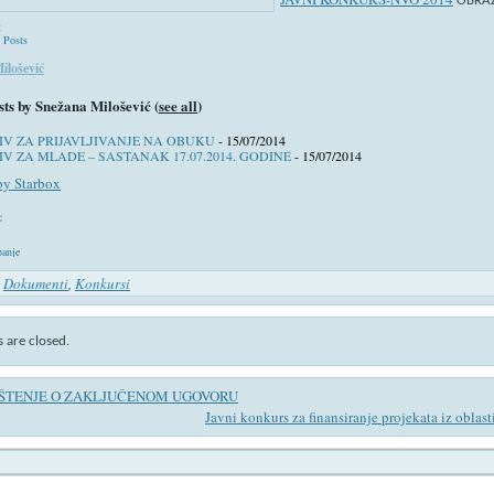
OBRA
t
t Posts
ilošević
sts by Snežana Milošević
(
see all
)
IV ZA PRIJAVLJIVANJE NA OBUKU
- 15/07/2014
IV ZA MLADE – SASTANAK 17.07.2014. GODINE
- 15/07/2014
by Starbox
:
anje
n
Dokumenti
,
Konkursi
are closed.
ŠTENJE O ZAKLJUČENOM UGOVORU
Javni konkurs za finansiranje projekata iz oblast