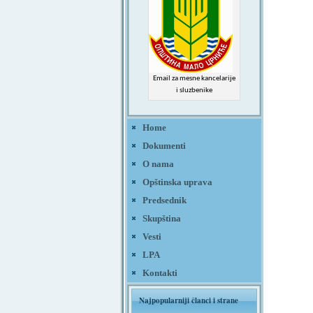
Email za mesne kancelarije
i sluzbenike
Home
Dokumenti
O nama
Opštinska uprava
Predsednik
Skupština
Vesti
LPA
Kontakti
Najpopularniji članci i strane