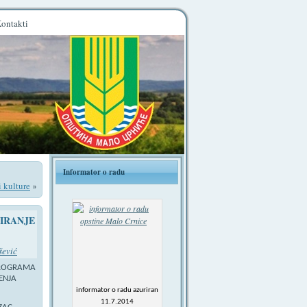
ontakti
Informator o radu
i kulture
»
SIRANJE
šević
 PROGRAMA
ENJA
informator o radu azuriran
11.7.2014