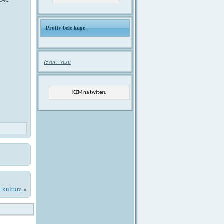
ZAC
Protiv bele kuge
Izvor: Vesti
KZM na twiteru
i kulture
»