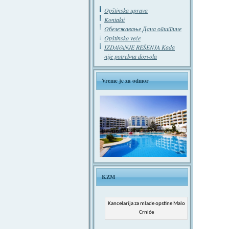
Opštinska uprava
Kontakti
Oбележавање Дана општине
Opštinsko veće
IZDAVANJE REŠENJA Kada
nije potrebna dozvola
Vreme je za odmor
KZM
Kancelarija za mlade opstine Malo
Crniće