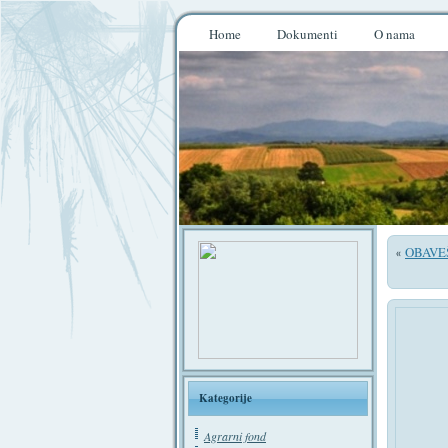
Home
Dokumenti
O nama
OBAVE
«
Kategorije
Agrarni fond