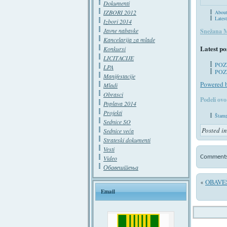
Dokumenti
IZBORI 2012
Abou
Lates
Izbori 2014
Javne nabavke
Snežana M
Kancelarija za mlade
Latest po
Konkursi
LICITACIJE
POZ
LPA
POZ
Manifestacije
Powered 
Mladi
Obrasci
Podeli ovo
Poplava 2014
Projekti
Štamp
Sednice SO
Posted i
Sednice veća
Strateski dokumenti
Vesti
Comments 
Video
Обавештења
OBAVE
«
Email