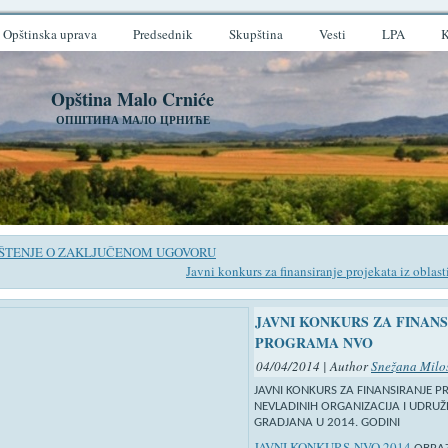
Opštinska uprava
Predsednik
Skupština
Vesti
LPA
K
Opština Malo Crniće
ОПШТИНА МАЛО ЦРНИЋЕ
ŠTENJE O ZAKLJUČENOM UGOVORU
Javni konkurs za finansiranje projekata iz oblast
JAVNI KONKURS ZA FINAN
PROGRAMA NVO
04/04/2014 | Author
Snežana Milo
JAVNI KONKURS ZA FINANSIRANJE
NEVLADINIH ORGANIZACIJA I UDRUŽ
GRADJANA U 2014. GODINI
JAVNI KONKURS-NVO 2014