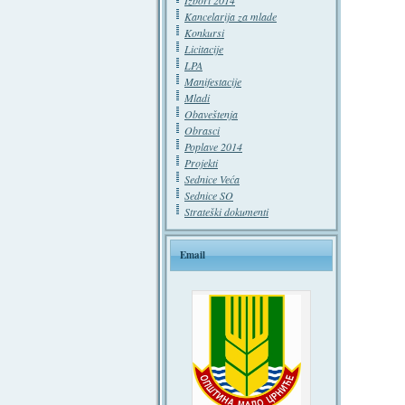
Izbori 2014
Kancelarija za mlade
Konkursi
Licitacije
LPA
Manifestacije
Mladi
Obaveštenja
Obrasci
Poplave 2014
Projekti
Sednice Veća
Sednice SO
Strateški dokumenti
Email