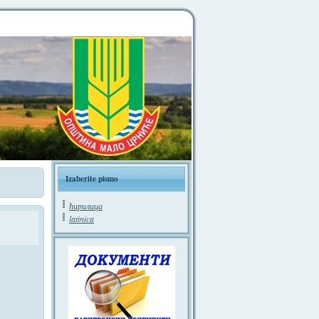
Izaberite pismo
ћирилица
latinica