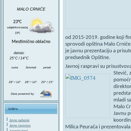
MALO CRNIĆE
23°C
subjektivni osećaj
23°C
od 2015-2019. godine koji fin
Mestimično oblačno
sprovodi opština Malo Crniće.
je javnu prezentaciju a prisu
danas:
predsednik Opštine.
25°C / 14°C
Javnoj raspravi su prisustvov
sutra
četvrtak
petak
Stević,
pomoćni
28° / 14°
28° / 14°
29° / 15°
direkto
predstav
Data powered by
mladi sa
Malo Cr
Arhiva
Javnu p
koordin
Javne nabavke
Javne rasprave
Milica Peurača i prezentovala
Agrarni fond