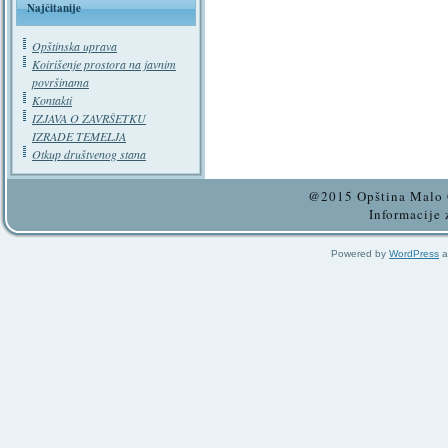
Najčitanije
Opštinska uprava
Koirišenje prostora na javnim
površinama
Kontakti
IZJAVA O ZAVRŠETKU
IZRADE TEMELJA
Otkup društvenog stana
@2015 Opština Malo C
Informacije 
Powered by
WordPress
a