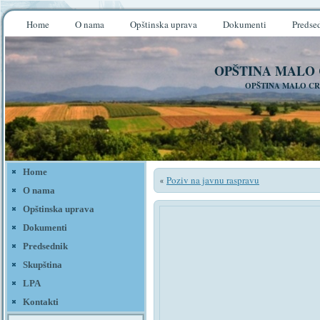
Home
O nama
Opštinska uprava
Dokumenti
Predse
OPŠTINA MALO
OPŠTINA MALO CR
Home
Poziv na javnu raspravu
«
O nama
Opštinska uprava
Dokumenti
Predsednik
Skupština
LPA
Kontakti