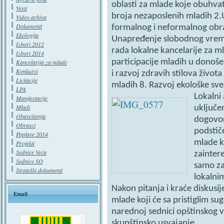
oblasti za mlade koje obuhva
Vesti
broja nezaposlenih mladih 2
Video arhiva
Dokumenti
formalnog i neformalnog obra
Ekologija
Unapređenje slobodnog vrem
Izbori 2012
rada lokalne kancelarije za m
Izbori 2014
participacije mladih u donoš
Kancelarija za mlade
Konkursi
i razvoj zdravih stilova život
Licitacije
mladih 8. Razvoj ekološke sve
LPA
Lokalni 
Manifestacije
Mladi
uključe
Obaveštenja
dogovor
Obrasci
podstič
Poplave 2014
mlade k
Projekti
Sednice Veća
zainter
Sednice SO
samo za
Strateški dokumenti
lokalni
Nakon pitanja i kraće diskusi
Email
mlade koji će sa pristiglim su
narednoj sednici opštinskog v
skupštinsko usvajanje.