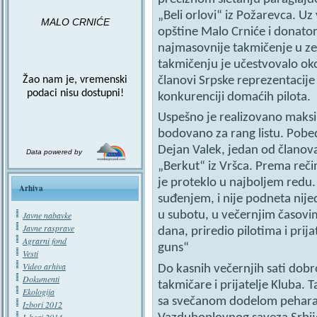
„Beli orlovi“ iz Požarevca. Uz
MALO CRNIĆE
opštine Malo Crniće i donato
najmasovnije takmičenje u zem
takmičenju je učestvovalo oko 
Žao nam je, vremenski
članovi Srpske reprezentacije
podaci nisu dostupni!
konkurenciji domaćih pilota.
Uspešno je realizovano maksima
bodovano za rang listu. Pobe
Dejan Valek, jedan od članov
Data powered by
„Berkut“ iz Vršca. Prema reči
je proteklo u najboljem redu. S
Arhiva
suđenjem, i nije podneta nije
u subotu, u večernjim časovi
Javne nabavke
Javne rasprave
dana, priredio pilotima i pri
Agrarni fond
guns“
Vesti
Video arhiva
Do kasnih večernjih sati dobr
Dokumenti
takmičare i prijatelje Kluba.
Ekologija
sa svečanom dodelom pehara 
Izbori 2012