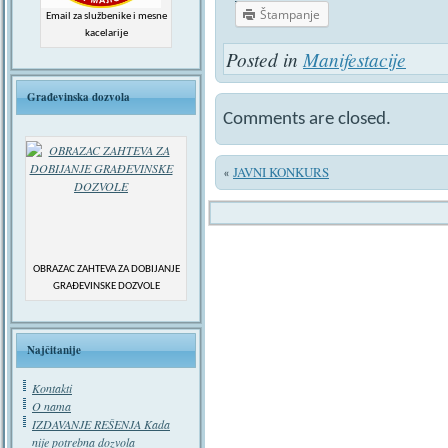
Štampanje
Email za službenike i mesne
kacelarije
Posted in
Manifestacije
Građevinska dozvola
Comments are closed.
JAVNI KONKURS
«
OBRAZAC ZAHTEVA ZA DOBIJANJE
GRAĐEVINSKE DOZVOLE
Najčitanije
Kontakti
O nama
IZDAVANJE REŠENJA Kada
nije potrebna dozvola