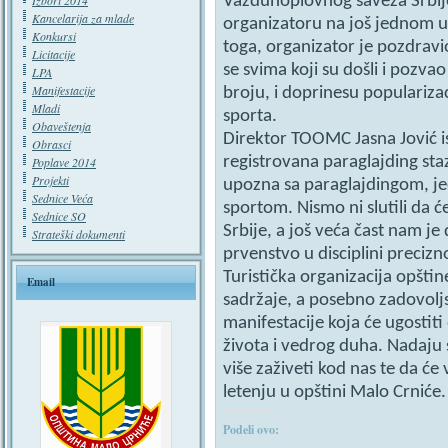
Vazduhoplovnog saveza Srbije 
Izbori 2014
Kancelarija za mlade
organizatoru na još jednom 
Konkursi
toga, organizator je pozdravio
Licitacije
se svima koji su došli i pozv
LPA
Manifestacije
broju, i doprinesu populariza
Mladi
sporta.
Obaveštenja
Direktor TOOMC Jasna Jović is
Obrasci
registrovana paraglajding staz
Poplave 2014
Projekti
upozna sa paraglajdingom, 
Sednice Veća
sportom. Nismo ni slutili da ć
Sednice SO
Srbije, a još veća čast nam j
Strateški dokumenti
prvenstvo u disciplini precizn
Turistička organizacija opšti
Email
sadržaje, a posebno zadovoljs
manifestacije koja će ugostiti
života i vedrog duha. Nadaju
više zaživeti kod nas te da će 
letenju u opštini Malo Crniće.
Podeli ovo: