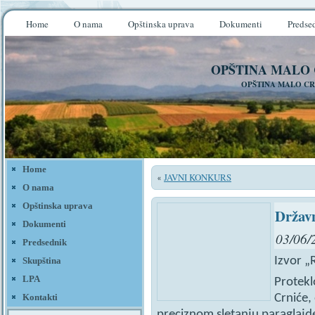
Home
O nama
Opštinska uprava
Dokumenti
Predse
OPŠTINA MALO
OPŠTINA MALO CR
Home
JAVNI KONKURS
«
O nama
Opštinska uprava
Državn
Dokumenti
03/06/
Predsednik
Izvor „
Skupština
LPA
Protekl
Crniće,
Kontakti
preciznom sletanju paraglajde