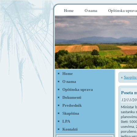
Home
O nama
Opštinska uprava
Home
Saopšte
«
O nama
Opštinska uprava
Poseta m
Dokumenti
12/11/20
Predsednik
Ministar b
sastanku 
Skupština
planovima 
LPA
šteti: 500
usevima, 
Kontakti
porušeno, 
jedina ve