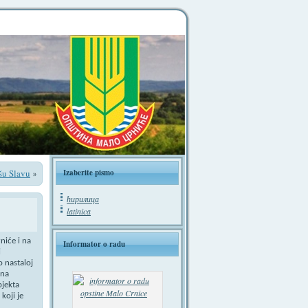
šu Slavu
Izaberite pismo
»
ћирилица
latinica
niće i na
Informator o radu
i
o nastaloj
 na
bjekta
koji je