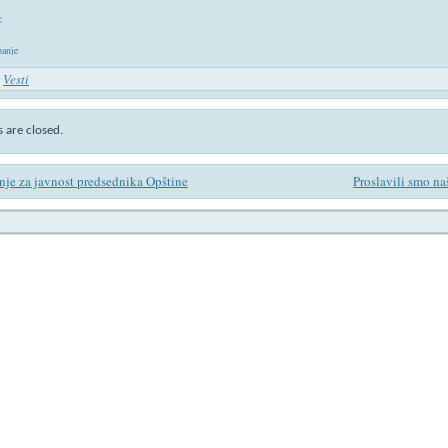
:
anje
n
Vesti
are closed.
nje za javnost predsednika Opštine
Proslavili smo na