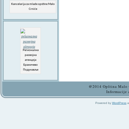
Kancelarija za mlade opstine Malo
Crniće
Регионална
развојна
агенција
Браничево
Подунавље
@2014 Opština Malo C
Informacije 
Powered by
WordPress
a