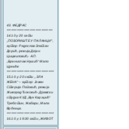
43. ФЕДРАС
********************************
14.10 у 20 сати
„ПОЗОРИШТЕ У ПАЛАНЦИ“,
аутор: Радослав Златан
Дорић, режија Дејан
Цицмиловић,- А.П.
„Бранислав Нушић“ Мало
Црниће
**************************************
15.10. у 20 сати „ ЗЛА
ЖЕНА“ – аутор: Јован
Стерија Поповић, режија
Живорад Ђоковић- Драмски
студио КУД „Вук Караџић“
Треботин, Жабари, Мала
Врбница.
*********************************
16.10. у 19:30 сати „ЖИВОТ
БЕЗ ХОЛЕСТЕРОЛА“-
аутор: Вилијам Климачер,