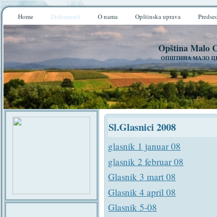
Home
Dokumenti
O nama
Opštinska uprava
Predse
Opština Malo C
ОПШТИНА МАЛО Ц
Sl.Glasnici 2008
glasnik 1 januar 08
glasnik 2 februar 08
Glasnik 3 mart 08
Glasnik 4 april 08
Glasnik 5-08